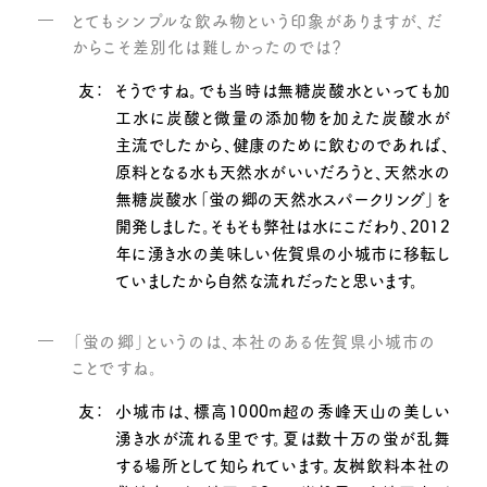
とてもシンプルな飲み物という印象がありますが、だ
からこそ差別化は難しかったのでは？
友：
そうですね。でも当時は無糖炭酸水といっても加
工水に炭酸と微量の添加物を加えた炭酸水が
主流でしたから、健康のために飲むのであれば、
原料となる水も天然水がいいだろうと、天然水の
無糖炭酸水「蛍の郷の天然水スパークリング」を
開発しました。そもそも弊社は水にこだわり、2012
年に湧き水の美味しい佐賀県の小城市に移転し
ていましたから自然な流れだったと思います。
「蛍の郷」というのは、本社のある佐賀県小城市の
ことですね。
友：
小城市は、標高1000m超の秀峰天山の美しい
湧き水が流れる里です。夏は数十万の蛍が乱舞
する場所として知られています。友桝飲料本社の