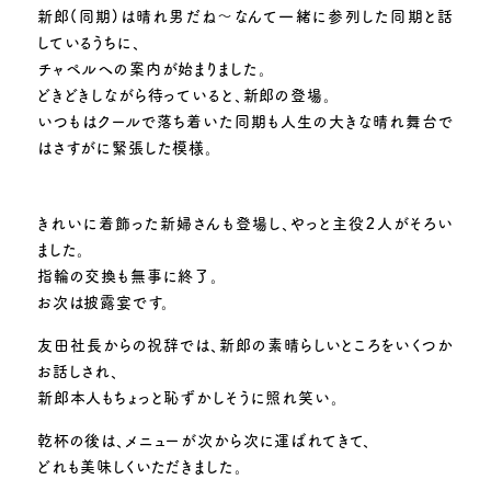
新郎(同期)は晴れ男だね～なんて一緒に参列した同期と話
しているうちに、
チャペルへの案内が始まりました。
どきどきしながら待っていると、新郎の登場。
いつもはクールで落ち着いた同期も人生の大きな晴れ舞台で
はさすがに緊張した模様。
きれいに着飾った新婦さんも登場し、やっと主役２人がそろい
ました。
指輪の交換も無事に終了。
お次は披露宴です。
友田社長からの祝辞では、新郎の素晴らしいところをいくつか
お話しされ、
新郎本人もちょっと恥ずかしそうに照れ笑い。
乾杯の後は、メニューが次から次に運ばれてきて、
どれも美味しくいただきました。