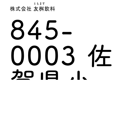
ともます
株式会社 友桝飲料
845-
0003 佐
賀県小
城市小