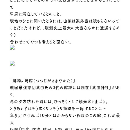
て
甲府に滞在しているとのこと。
現地のひとに聞いたときには、山梨は案外雪は積もらないって
ことだったけれど、、観測史上最大の大雪なんかに遭遇するめ
ぐり
合わせってやつも考えると面白い。
「躑躅ヶ崎館（つつじがさきやかた）」
戦国最強軍団武田氏の3代の館跡には現在「武田神社」があ
り、
冬の夕方訪れた時には、ひっそりとして観光客もまばら。
とりあえずはそう広くなさそうな館跡を一周することに…
急ぎ足で回れば10分とはかからない程度のこの館、これが最
大
版図「甲斐、信濃、駿河、上野、遠江、三河」6ヵ国にも及ぶ