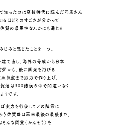
味で知ったのは高校時代に読んだ司馬さん
知るほどそのすごさが分かって
な佐賀の県民性なんかにも通じる
みじみと感じたことを一つ。
を建て直し、海外の脅威から日本
射炉から、後に脚光を浴びる
は蒸気船まで独力で作り上げ、
賀藩は300諸侯の中で間違いなく
ようです。
めば実力を行使してどの陣営に
ろう佐賀藩は幕末最後の最後まで、
はそんな閑叟（かんそう）を