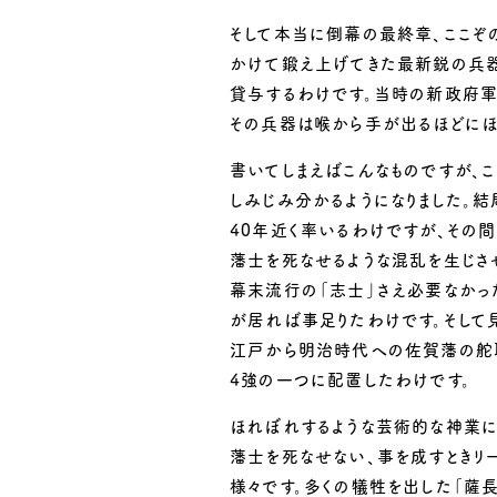
そして本当に倒幕の最終章、ここぞ
かけて鍛え上げてきた最新鋭の兵
貸与するわけです。当時の新政府軍
その兵器は喉から手が出るほどにほ
書いてしまえばこんなものですが、
しみじみ分かるようになりました。
40年近く率いるわけですが、その
藩士を死なせるような混乱を生じさ
幕末流行の「志士」さえ必要なかっ
が居れば事足りたわけです。そして
江戸から明治時代への佐賀藩の舵
4強の一つに配置したわけです。
ほれぼれするような芸術的な神業に
藩士を死なせない、事を成すときリ
様々です。多くの犠牲を出した「薩