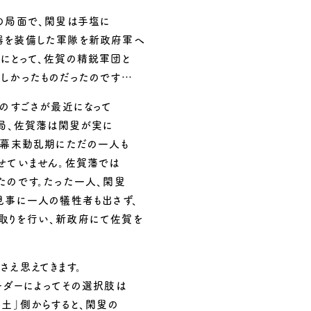
の局面で、閑叟は手塩に
器を装備した軍隊を新政府軍へ
にとって、佐賀の精鋭軍団と
しかったものだったのです…
このすごさが最近になって
結局、佐賀藩は閑叟が実に
間幕末動乱期にただの一人も
せていません。佐賀藩では
たのです。たった一人、閑叟
見事に一人の犠牲者も出さず、
取りを行い、新政府にて佐賀を
さえ思えてきます。
ーダーによってその選択肢は
長土」側からすると、閑叟の