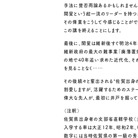
手法に賛否両論あるかもしれませ
閑叟という超一流のリーダーを持つこ
その偉業をこうして今感じることがで
この講を終えることにします。
最後に、閑叟は維新後すぐ明治4年に
維新政府の最大の難事業「廃藩置
の地で40年追い求めた近代化、そ
を見ることなく……
その後続々と輩出される*佐賀出身
割愛しますが、活躍するためのステ
偉大な先人が、最初に井戸を掘って
（注釈）
佐賀県出身者の文部省直轄学校（
入学する率は大正12年、昭和2年、
数字には当時佐賀県の第一級の秀