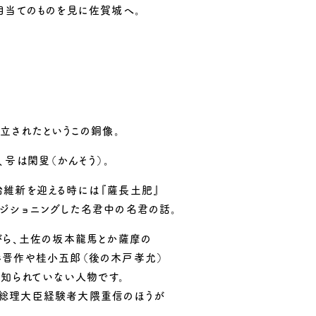
目当てのものを見に佐賀城へ。
建立されたというこの銅像。
、号は閑叟（かんそう）。
治維新を迎える時には『薩長土肥』
ジショニングした名君中の名君の話。
がら、土佐の坂本龍馬とか薩摩の
杉晋作や桂小五郎（後の木戸孝允）
り知られていない人物です。
総理大臣経験者大隈重信のほうが