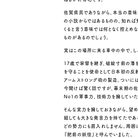
佐賀県民でありながら、本当の意
の小説からではあるものの、知れば
くると言う意味では何となく控えめ
ものがあるのでしょう。
実はこの場所に来る車中の中で、し
17歳で家督を継ぎ、破綻寸前の藩
を守ることを使命として日本初の反
アームストロング砲の製造、ついに
今聞けば驚く話ですが、幕末期の佐
No1の軍事力、技術力を擁していた
そんな実力を擁しておきながら、望
組しても大きな発言力を持てたであ
どの勢力にも肩入れしません。周囲
『肥前の妖怪』と呼んでいました。