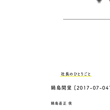
社長のひとりごと
鍋島閑叟
[
2017-07-04
鍋島直正 侯