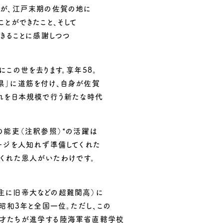
んが、江戸末期の佐賀の地に
とができたこと、そして
きることに感謝しつつ
この世を去ります。享年58。
県」に道筋を付け、自身が佐賀
れを日本規模で行う新たな時代
の能吏（注釈参照）*の活躍は
ージを人知れず準備してくれた
くれた恩人がいたわけです。
主に旧帝大などの超難関高）に
昭和3年と全国一位。ただし、この
才たちが進学する陸海軍省直轄学校