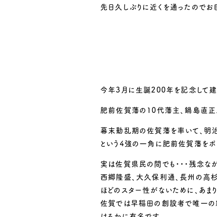
先日久しぶりに近くを通ったのでお
今年3月に生誕200年を記念して
肥前佐賀藩の10代藩主、鍋島直正
幕末動乱期の佐賀藩を率いて、明
という4強の一角に肥前佐賀藩をポ
実は佐賀県民の間でも・・・残念な
西郷隆盛、大久保利通、長州の高
ほどのスター性がないために、あま
佐賀では早稲田の創設者で唯一の
はるかに有名です。