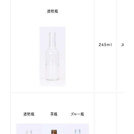
透明瓶
245ml
スクリ
透明瓶
茶瓶
ブルー瓶