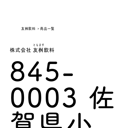
友桝飲料
商品一覧
ともます
株式会社 友桝飲料
845-
0003 佐
賀県小