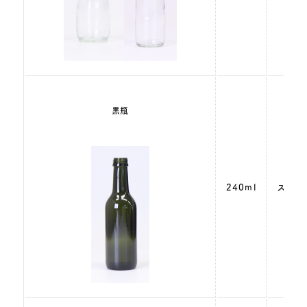
黒瓶
240ml
スクリ