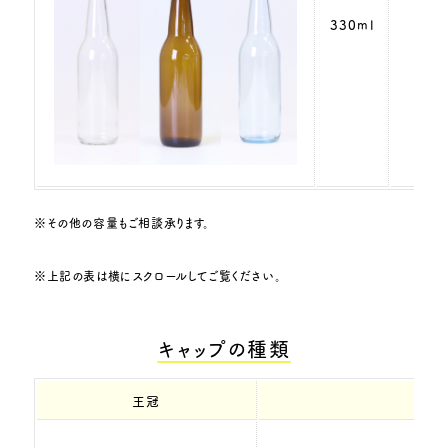
330ml
※その他の容量もご相談承ります。
※上記の表は横にスクロールしてご覧ください。
キャップの種類
王冠
ス