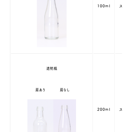
100ml
スクリ
透明瓶
肩あり
肩なし
200ml
スクリ